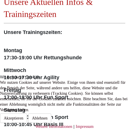
Unsere Aktuellen Infos &
Trainingszeiten
Unsere Trainingszeiten:
Montag
17:30-19:00 Uhr Rettungshunde
Mittwoch
Wir benutzen Cookies
16:30-17:30 Uhr Agility
Wir nutzen Cookies auf unserer Website. Einige von ihnen sind essenziell für
den Betrieb der Seite, während andere uns helfen, diese Website und die
Freitag
Nutzererfahrung zu verbessern (Tracking Cookies). Sie können selbst
17:00-18:00 Uhr Fun Sport
entscheiden, ob Sie die Cookies zulassen möchten. Bitte beachten Sie, dass bei
einer Ablehnung womöglich nicht mehr alle Funktionalitäten der Seite zur
Samstag
Verfügung stehen.
09:15-10:00 Uhr Fun Sport
Akzeptieren
Ablehnen
10:00-10:45 Uhr Basis III
|
Weitere Informationen
Impressum